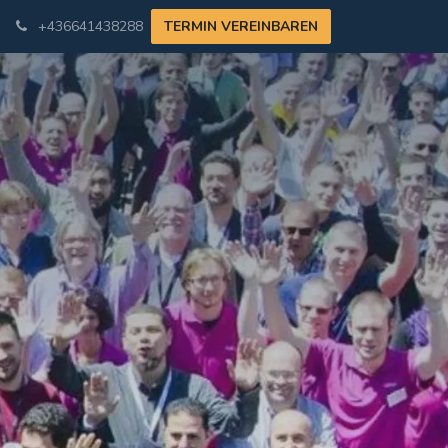
+436641438288
TERMIN VEREINBAREN