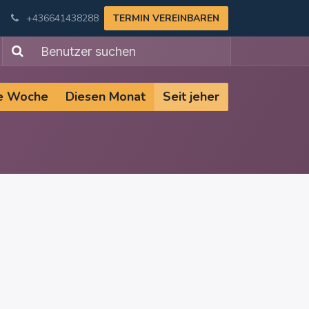
+436641438288
TERMIN VEREINBAREN
e Woche
Diesen Monat
Seit jeher