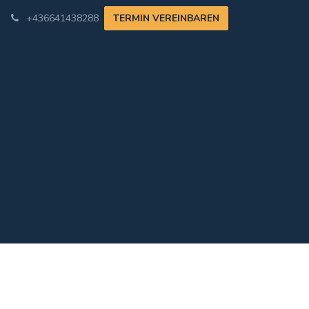
+436641438288
TERMIN VEREINBAREN