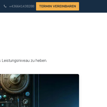
+436641438288
TERMIN VEREINBAREN
s Leistungsniveau zu heben.