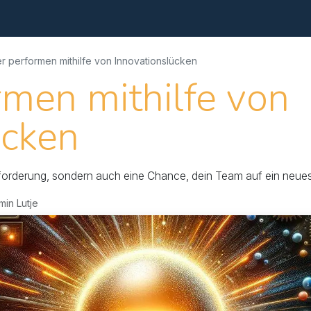
e
Beratung
Analyse
Apps
Kontakt
Blog
r performen mithilfe von Innovationslücken
rmen mithilfe von
ücken
usforderung, sondern auch eine Chance, dein Team auf ein neue
in Lutje